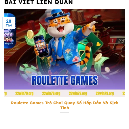
BÀI VIẾT LIÊN QUAN
28
Th4
Roulette Games
Roulette Games Trò Chơi Quay Số Hấp Dẫn Và Kịch
Tính