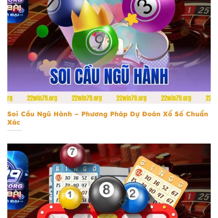
Soi Cầu Ngũ Hành
Soi Cầu Ngũ Hành – Phương Pháp Dự Đoán Xổ Số Chuẩn
Xác