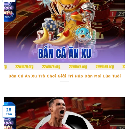
Bắn Cá Ăn Xu
Bắn Cá Ăn Xu Trò Chơi Giải Trí Hấp Dẫn Mọi Lứa Tuổi
28
Th4