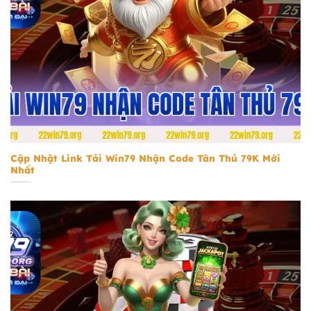
tải Win79 nhận code tân thủ 79k
Cập Nhật Link Tải Win79 Nhận Code Tân Thủ 79K Mới
Nhất