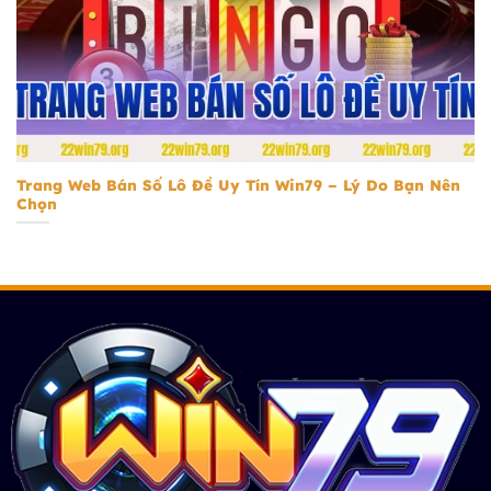
Trang Web Bán Số Lô Đề Uy Tín
Trang Web Bán Số Lô Đề Uy Tín Win79 – Lý Do Bạn Nên
Chọn