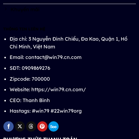
Khuyến mãi
THÔNG TIN LIÊN HỆ
Địa chỉ: 3 Nguyễn Đình Chiểu, Đa Kao, Quận 1, Hồ
Chí Minh, Việt Nam
Email:
contact@win79.cn.com
SĐT: 0909869276
Zipcode: 700000
Website: https://win79.cn.com/
CEO: Thanh Bình
Hastags: #win79 #22win79org