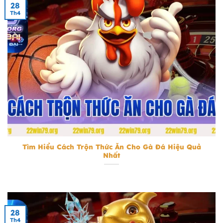
28
Th4
Cách Trộn Thức Ăn Cho Gà Đá
Tìm Hiểu Cách Trộn Thức Ăn Cho Gà Đá Hiệu Quả
Nhất
28
Th4