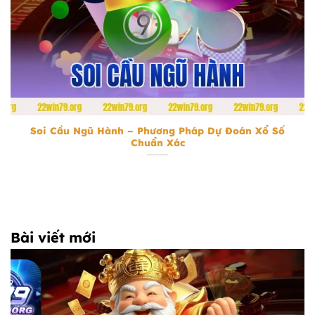
Soi Cầu Ngũ Hành
Soi Cầu Ngũ Hành – Phương Pháp Dự Đoán Xổ Số
Chuẩn Xác
Bài viết mới