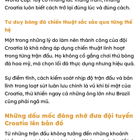
Croatia luôn biết cách trở lại đúng lúc và đúng cách.
Tư duy bóng đá chiến thuật sắc sảo qua từng thế
hệ
Một trong những lý do làm nên thành công của đội
Croatia là khả năng áp dụng chiến thuật linh hoạt
trong từng trận đấu. Họ không cố gắng chơi thứ bóng
đá hoa mỹ, mà chọn lối đá thực dụng nhưng hiệu quả.
Sự điềm tĩnh, cách kiểm soát nhịp độ trận đấu và bản
lĩnh trong loạt sút luân lưu chính là vũ khí bí mật của
Croatia, thứ khiến ngay cả những ông lớn như Brazil
cũng phải ngã mũ.
Những dấu mốc đáng nhớ đưa đội tuyển
Croatia lên bản đồ
Từ những trận đấu không tưởng đến những khoảnh