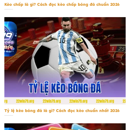
Kèo chấp là gì? Cách đọc kèo chấp bóng đá chuẩn 2026
tỷ lệ kèo bóng đá
Tỷ lệ kèo bóng đá là gì? Cách đọc kèo chuẩn nhất 2026