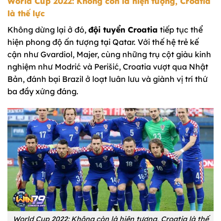
World Cup 2022: Không còn là hiện tượng, Croatia
là thế lực
Không dừng lại ở đó,
đội tuyển Croatia
tiếp tục thể
hiện phong độ ấn tượng tại Qatar. Với thế hệ trẻ kế
cận như Gvardiol, Majer, cùng những trụ cột giàu kinh
nghiệm như Modrić và Perišić, Croatia vượt qua Nhật
Bản, đánh bại Brazil ở loạt luân lưu và giành vị trí thứ
ba đầy xứng đáng.
World Cup 2022: Không còn là hiện tượng, Croatia là thế