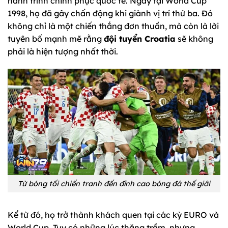
hành trình chinh phục quốc tế. Ngay tại World Cup
1998, họ đã gây chấn động khi giành vị trí thứ ba. Đó
không chỉ là một chiến thắng đơn thuần, mà còn là lời
tuyên bố mạnh mẽ rằng
đội tuyển Croatia
sẽ không
phải là hiện tượng nhất thời.
Từ bóng tối chiến tranh đến đỉnh cao bóng đá thế giới
Kể từ đó, họ trở thành khách quen tại các kỳ EURO và
World Cup. Tuy có những lúc thăng trầm, nhưng