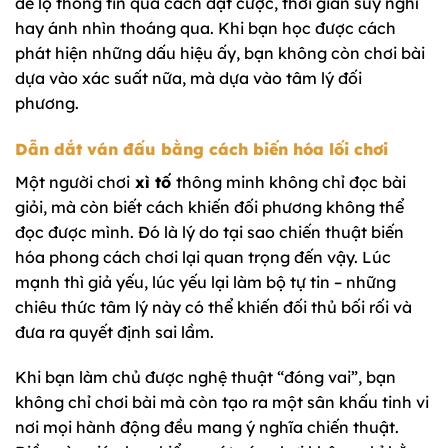
để lộ thông tin qua cách đặt cược, thời gian suy nghĩ
hay ánh nhìn thoáng qua. Khi bạn học được cách
phát hiện những dấu hiệu ấy, bạn không còn chơi bài
dựa vào xác suất nữa, mà dựa vào tâm lý đối
phương.
Dẫn dắt ván đấu bằng cách biến hóa lối chơi
Một người chơi
xì tố
thông minh không chỉ đọc bài
giỏi, mà còn biết cách khiến đối phương không thể
đọc được mình. Đó là lý do tại sao chiến thuật biến
hóa phong cách chơi lại quan trọng đến vậy. Lúc
mạnh thì giả yếu, lúc yếu lại làm bộ tự tin – những
chiêu thức tâm lý này có thể khiến đối thủ bối rối và
đưa ra quyết định sai lầm.
Khi bạn làm chủ được nghệ thuật “đóng vai”, bạn
không chỉ chơi bài mà còn tạo ra một sân khấu tinh vi
nơi mọi hành động đều mang ý nghĩa chiến thuật.