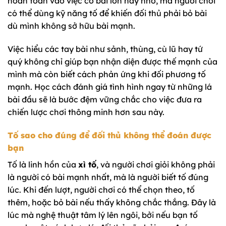
hoàn toàn vào việc có bài lớn hay nhỏ, mà người chơi
có thể dùng kỹ năng tố để khiến đối thủ phải bỏ bài
dù mình không sở hữu bài mạnh.
Việc hiểu các tay bài như sảnh, thùng, cù lũ hay tứ
quý không chỉ giúp bạn nhận diện được thế mạnh của
mình mà còn biết cách phản ứng khi đối phương tố
mạnh. Học cách đánh giá tình hình ngay từ những lá
bài đầu sẽ là bước đệm vững chắc cho việc đưa ra
chiến lược chơi thông minh hơn sau này.
Tố sao cho đúng để đối thủ không thể đoán được
bạn
Tố là linh hồn của
xì tố
, và người chơi giỏi không phải
là người có bài mạnh nhất, mà là người biết tố đúng
lúc. Khi đến lượt, người chơi có thể chọn theo, tố
thêm, hoặc bỏ bài nếu thấy không chắc thắng. Đây là
lúc mà nghệ thuật tâm lý lên ngôi, bởi nếu bạn tố