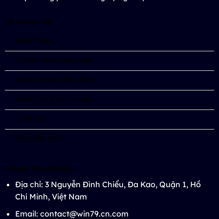
VỀ CHÚNG TÔI
Giới thiệu
Chính sách bảo mật
Điều khoản điều kiện
Miễn trừ trách nhiệm
Liên hệ
Khuyến mãi
THÔNG TIN LIÊN HỆ
Địa chỉ: 3 Nguyễn Đình Chiểu, Đa Kao, Quận 1, Hồ
Chí Minh, Việt Nam
Email:
contact@win79.cn.com