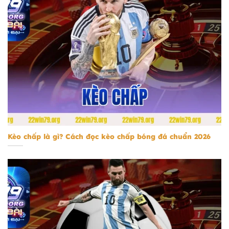
kèo chấp
Kèo chấp là gì? Cách đọc kèo chấp bóng đá chuẩn 2026