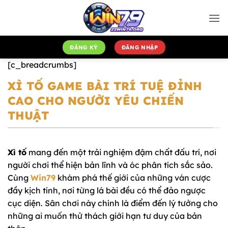
Bỏ
qua
nội
dung
ĐĂNG KÝ
ĐĂNG NHẬP
[c_breadcrumbs]
XÌ TỐ GAME BÀI TRÍ TUỆ ĐỈNH
CAO CHO NGƯỜI YÊU CHIẾN
THUẬT
Xì tố
mang đến một trải nghiệm đậm chất đấu trí, nơi
người chơi thể hiện bản lĩnh và óc phân tích sắc sảo.
Cùng
Win79
khám phá thế giới của những ván cược
đầy kịch tính, nơi từng lá bài đều có thể đảo ngược
cục diện. Sân chơi này chính là điểm đến lý tưởng cho
những ai muốn thử thách giới hạn tư duy của bản