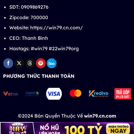
SĐT: 0909869276
Zipcode: 700000
Website: https://win79.cn.com/
CEO: Thanh Bình
Hastags: #win79 #22win79org
PHƯƠNG THỨC THANH TOÁN
©2024 Bản Quyền Thuộc Về
win79.cn.com