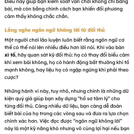
Điều này giúp bạn kiểm soát ván chơi không chỉ bằng
bài, mà còn bằng chính cách bạn khiến đối phương
cảm thấy không chắc chắn.
Lắng nghe ngôn ngữ không lời từ đối thủ
Một người chơi lão luyện luôn biết rằng ngôn ngữ cơ
thể có thể nói lên nhiều điều hơn lời nói. Khi vào bàn
xì tố
, hãy quan sát kỹ đối thủ: họ có thay đổi biểu cảm
khi xem bài không, họ có hành động bất thường khi tố
mạnh không, hay liệu họ có ngập ngừng khi phải theo
cược?
Những hành vi này, tuy nhỏ, nhưng chính là những dữ
kiện quý giá giúp bạn xây dựng “hồ sơ tâm lý” cho
từng đối thủ. Càng nhiều dữ liệu, bạn càng dễ đoán
biết bài của họ trong các vòng sau và đưa ra lựa chọn
chính xác hơn. Việc đọc được “ngôn ngữ không lời”
này là một kỹ năng khó nhưng vô cùng lợi hại nếu bạn