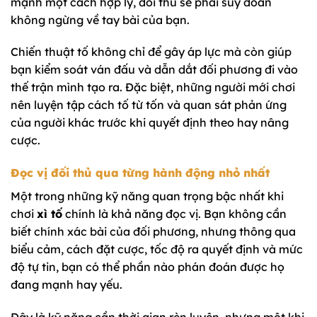
mạnh một cách hợp lý, đối thủ sẽ phải suy đoán
không ngừng về tay bài của bạn.
Chiến thuật tố không chỉ để gây áp lực mà còn giúp
bạn kiểm soát ván đấu và dẫn dắt đối phương đi vào
thế trận mình tạo ra. Đặc biệt, những người mới chơi
nên luyện tập cách tố từ tốn và quan sát phản ứng
của người khác trước khi quyết định theo hay nâng
cược.
Đọc vị đối thủ qua từng hành động nhỏ nhất
Một trong những kỹ năng quan trọng bậc nhất khi
chơi
xì tố
chính là khả năng đọc vị. Bạn không cần
biết chính xác bài của đối phương, nhưng thông qua
biểu cảm, cách đặt cược, tốc độ ra quyết định và mức
độ tự tin, bạn có thể phần nào phán đoán được họ
đang mạnh hay yếu.
Đây là kỹ năng cần thời gian rèn luyện, nhưng một khi