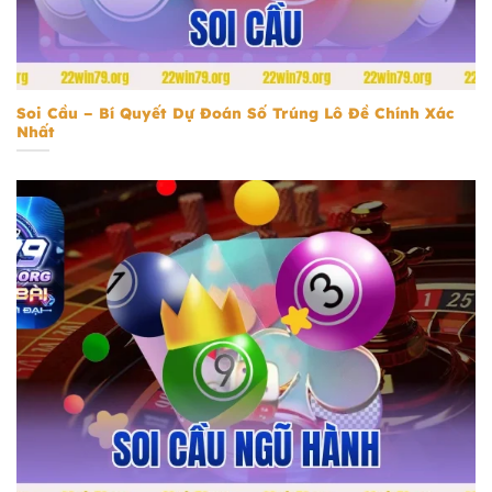
Soi Cầu
Soi Cầu – Bí Quyết Dự Đoán Số Trúng Lô Đề Chính Xác
Nhất
Soi Cầu Ngũ Hành