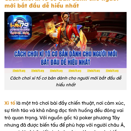
mới bắt đầu dễ hiểu nhất
Cách chơi xì tố cơ bản dành cho người mới bắt đầu dễ
hiểu nhất
Xì tố
là một trò chơi bài đầy chiến thuật, nơi cảm xúc,
sự tỉnh táo và khả năng đọc tình huống đều đóng vai
trò quan trọng. Với nguồn gốc từ poker phương Tây
nhưng đã được biến tấu để phù hợp với người châu Á,