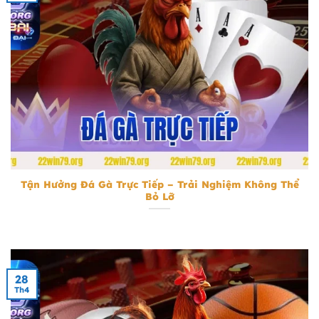
Đá Gà Trực Tiếp
Tận Hưởng Đá Gà Trực Tiếp – Trải Nghiệm Không Thể
Bỏ Lỡ
28
Th4