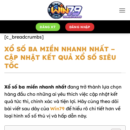
Bỏ
qua
nội
dung
ĐĂNG KÝ
ĐĂNG NHẬP
[c_breadcrumbs]
XỔ SỐ BA MIỀN NHANH NHẤT –
CẬP NHẬT KẾT QUẢ XỔ SỐ SIÊU
TỐC
Xổ số ba miền nhanh nhất
đang trở thành lựa chọn
hàng đầu cho những ai yêu thích việc cập nhật kết
quả tức thì, chính xác và tiện lợi. Hãy cùng theo dõi
bài viết sau dây của
Win79
để hiểu rõ chi tiết hơn về
loại hình xổ số thú vị và hấp dẫn này.