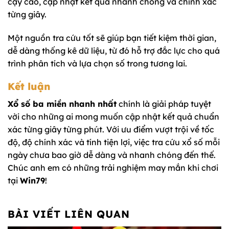
cậy cao, cập nhật kết quả nhanh chóng và chính xác
từng giây.
Một nguồn tra cứu tốt sẽ giúp bạn tiết kiệm thời gian,
dễ dàng thống kê dữ liệu, từ đó hỗ trợ đắc lực cho quá
trình phân tích và lựa chọn số trong tương lai.
Kết luận
Xổ số ba miền nhanh nhất
chính là giải pháp tuyệt
vời cho những ai mong muốn cập nhật kết quả chuẩn
xác từng giây từng phút. Với ưu điểm vượt trội về tốc
độ, độ chính xác và tính tiện lợi, việc tra cứu xổ số mỗi
ngày chưa bao giờ dễ dàng và nhanh chóng đến thế.
Chúc anh em có những trải nghiệm may mắn khi chơi
tại
Win79
!
BÀI VIẾT LIÊN QUAN