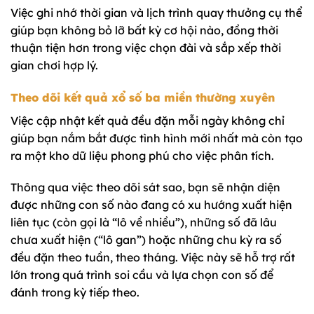
Việc ghi nhớ thời gian và lịch trình quay thưởng cụ thể
giúp bạn không bỏ lỡ bất kỳ cơ hội nào, đồng thời
thuận tiện hơn trong việc chọn đài và sắp xếp thời
gian chơi hợp lý.
Theo dõi kết quả xổ số ba miền thường xuyên
Việc cập nhật kết quả đều đặn mỗi ngày không chỉ
giúp bạn nắm bắt được tình hình mới nhất mà còn tạo
ra một kho dữ liệu phong phú cho việc phân tích.
Thông qua việc theo dõi sát sao, bạn sẽ nhận diện
được những con số nào đang có xu hướng xuất hiện
liên tục (còn gọi là “lô về nhiều”), những số đã lâu
chưa xuất hiện (“lô gan”) hoặc những chu kỳ ra số
đều đặn theo tuần, theo tháng. Việc này sẽ hỗ trợ rất
lớn trong quá trình soi cầu và lựa chọn con số để
đánh trong kỳ tiếp theo.