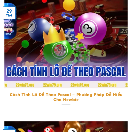
29
Th4
Cách Tính Lô Đề Theo Pascal
Cách Tính Lô Đề Theo Pascal – Phương Pháp Dễ Hiểu
Cho Newbie