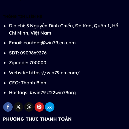
THÔNG TIN LIÊN HỆ
Địa chỉ: 3 Nguyễn Đình Chiểu, Đa Kao, Quận 1, Hồ
Chí Minh, Việt Nam
Email:
contact@win79.cn.com
SĐT: 0909869276
Zipcode: 700000
Website: https://win79.cn.com/
CEO: Thanh Bình
Hastags: #win79 #22win79org
PHƯƠNG THỨC THANH TOÁN