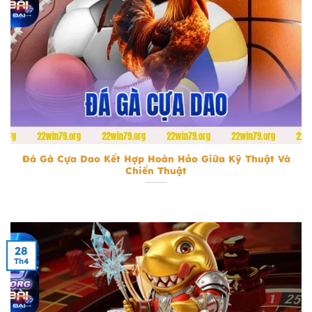
Đá Gà Cựa Dao
Đá Gà Cựa Dao Kết Hợp Hoàn Hảo Giữa Kỹ Thuật Và
Chiến Thuật
28
Th4