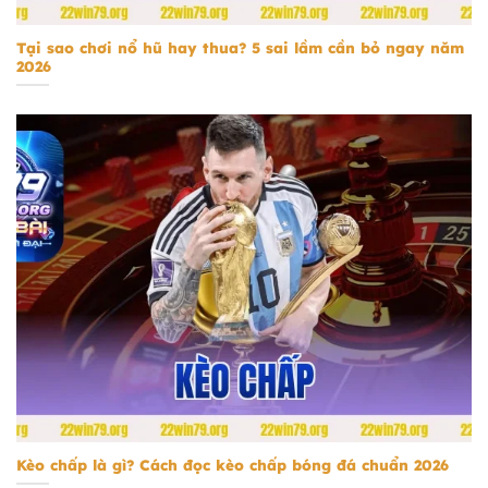
Tại sao chơi nổ hũ hay thua? 5 sai lầm cần bỏ ngay năm
2026
kèo chấp
Kèo chấp là gì? Cách đọc kèo chấp bóng đá chuẩn 2026