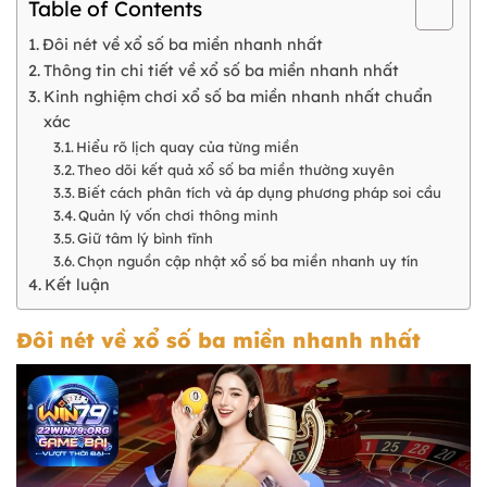
Table of Contents
Đôi nét về xổ số ba miền nhanh nhất
Thông tin chi tiết về xổ số ba miền nhanh nhất
Kinh nghiệm chơi xổ số ba miền nhanh nhất chuẩn
xác
Hiểu rõ lịch quay của từng miền
Theo dõi kết quả xổ số ba miền thường xuyên
Biết cách phân tích và áp dụng phương pháp soi cầu
Quản lý vốn chơi thông minh
Giữ tâm lý bình tĩnh
Chọn nguồn cập nhật xổ số ba miền nhanh uy tín
Kết luận
Đôi nét về xổ số ba miền nhanh nhất