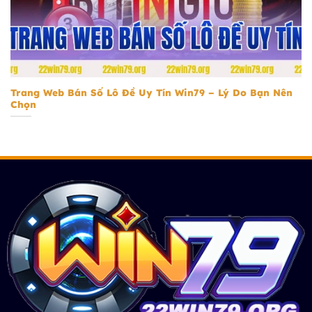
Trang Web Bán Số Lô Đề Uy Tín
Trang Web Bán Số Lô Đề Uy Tín Win79 – Lý Do Bạn Nên
Chọn