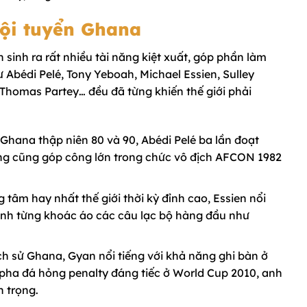
ội tuyển Ghana
 sinh ra rất nhiều tài năng kiệt xuất, góp phần làm
Abédi Pelé, Tony Yeboah, Michael Essien, Sulley
Thomas Partey… đều đã từng khiến thế giới phải
 Ghana thập niên 80 và 90, Abédi Pelé ba lần đoạt
Ông cũng góp công lớn trong chức vô địch AFCON 1982
g tâm hay nhất thế giới thời kỳ đỉnh cao, Essien nổi
Anh từng khoác áo các câu lạc bộ hàng đầu như
ịch sử Ghana, Gyan nổi tiếng với khả năng ghi bàn ở
 pha đá hỏng penalty đáng tiếc ở World Cup 2010, anh
 trọng.