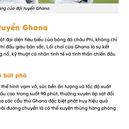
áng của đội tuyển Ghana
 tuyển Ghana
ột đại diện tiêu biểu của bóng đá châu Phi, không chỉ
hi đấu giàu bản sắc. Lối chơi của Ghana là sự kết
 nổ, kỹ thuật cá nhân tinh tế và tinh thần chiến đấu
ộ bứt phá
thể hình vạm vỡ, sức bền ấn tượng và tốc độ xuất
 đấu cao trong suốt 90 phút, thường xuyên áp sát đối
của các cầu thủ Ghana đặc biệt phát huy hiệu quả
vài đường chuyền là có thể xuyên thủng hàng phòng