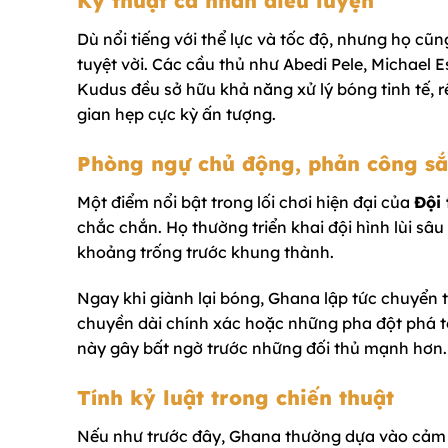
Kỹ thuật cá nhân điêu luyện
Dù nổi tiếng với thể lực và tốc độ, nhưng họ cũ
tuyệt vời. Các cầu thủ như Abedi Pele, Michae
Kudus đều sở hữu khả năng xử lý bóng tinh tế, 
gian hẹp cực kỳ ấn tượng.
Phòng ngự chủ động, phản công sắ
Một điểm nổi bật trong lối chơi hiện đại của
Đội
chắc chắn. Họ thường triển khai đội hình lùi sâu k
khoảng trống trước khung thành.
Ngay khi giành lại bóng, Ghana lập tức chuyển
chuyền dài chính xác hoặc những pha đột phá tốc
này gây bất ngờ trước những đối thủ mạnh hơn.
Tính kỷ luật trong chiến thuật
Nếu như trước đây, Ghana thường dựa vào cảm h