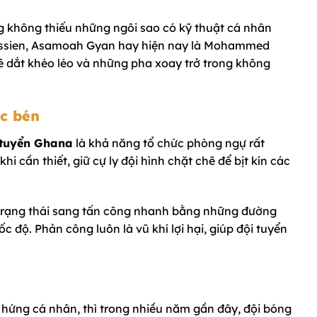
ng không thiếu những ngôi sao có kỹ thuật cá nhân
l Essien, Asamoah Gyan hay hiện nay là Mohammed
rê dắt khéo léo và những pha xoay trở trong không
c bén
 tuyển Ghana
là khả năng tổ chức phòng ngự rất
hi cần thiết, giữ cự ly đội hình chặt chẽ để bịt kín các
 trạng thái sang tấn công nhanh bằng những đường
 độ. Phản công luôn là vũ khí lợi hại, giúp đội tuyển
ứng cá nhân, thì trong nhiều năm gần đây, đội bóng