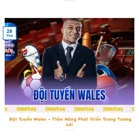
28
Th4
Đội Tuyển Wales
Đội Tuyển Wales – Tiềm Năng Phát Triển Trong Tương
Lai