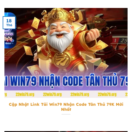
18
Th6
tải Win79 nhận code tân thủ 79k
Cập Nhật Link Tải Win79 Nhận Code Tân Thủ 79K Mới
Nhất