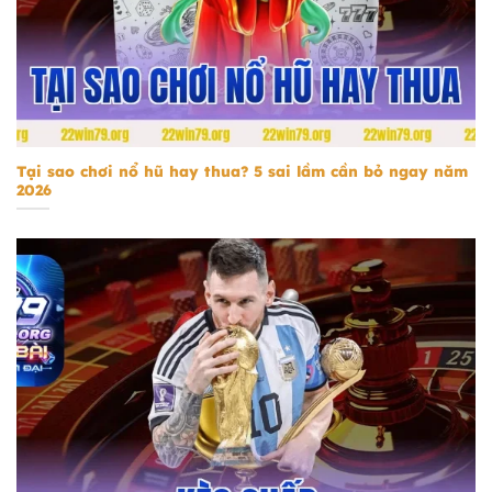
Tại sao chơi nổ hũ hay thua
Tại sao chơi nổ hũ hay thua? 5 sai lầm cần bỏ ngay năm
2026