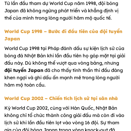
Từ lần đầu tham dự World Cup năm 1998, đội bóng
Japan đã không ngừng phát triển và khẳng định vị
thế của mình trong lòng người hâm mộ quốc tế.
World Cup 1998 – Bước đi đầu tiên của đội tuyển
Japan
World Cup 1998 tại Pháp đánh dấu sự kiện lịch sử của
bóng đá Nhật Bản khi lần đầu tiên họ góp mặt tại giải
đấu này. Dù không thể vượt qua vòng bảng, nhưng
đội tuyển Japan
đã cho thấy tinh thần thi đấu đáng
khen ngợi và ghi dấu ấn mạnh mẽ trong lòng người
hâm mộ toàn cầu.
World Cup 2002 – Chiến tích lịch sử tại sân nhà
Kỳ World Cup 2002, cùng với Hàn Quốc, Nhật Bản
không chỉ tổ chức thành công giải đấu mà còn đi vào
lịch sử khi lần đầu tiên lọt vào vòng 16 đội. Sự tham
gia của đội bóng Japan trong vòng knock-out đã