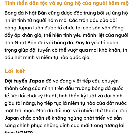
Tinh thần dân tộc và sự ủng hộ của người hâm mộ
Bóng đá Nhật Bản cũng được đặc trưng bởi sự ủng hộ
nhiệt tình từ người hâm mộ. Các trận đấu của đội
bóng Japan luôn được tổ chức tại các sân vận động
đầy ắp khán giả, thể hiện tình yêu mãnh liệt của người
dân Nhật Bản đối với bóng đá. Đây là yếu tố quan
trọng giúp đội tuyển có thể vượt qua mọi khó khăn, thi
đấu hết mình vì niềm tự hào quốc gia.
Lời kết
Đội tuyển Japan
đã và đang viết tiếp câu chuyện
thành công của mình trên đấu trường bóng đá quốc
tế. Với lối chơi kỹ thuật, tinh thần kỷ luật và đội hình
giàu tài năng, họ tiếp tục là niềm tự hào của đất nước
mặt trời mọc. Mặc dù đối mặt với nhiều thử thách, đội
Japan chắc chắn sẽ không ngừng phát triển và sẵn
sàng chinh phục những đỉnh cao mới trong tương lai
theo
WIN79
.