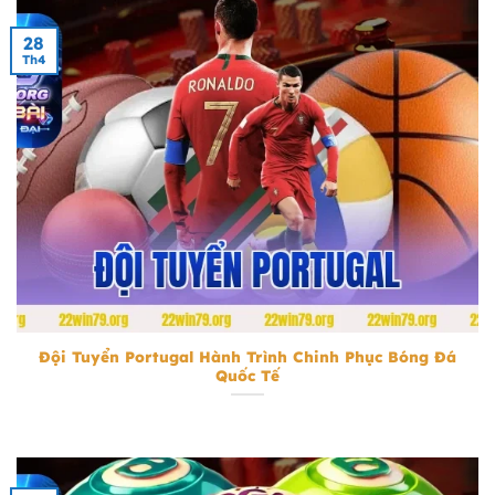
28
Th4
Đội Tuyển Portugal
Đội Tuyển Portugal Hành Trình Chinh Phục Bóng Đá
Quốc Tế