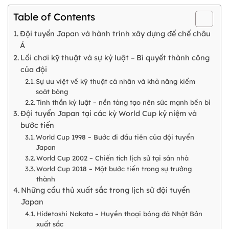
Table of Contents
Đội tuyển Japan và hành trình xây dựng đế chế châu
Á
Lối chơi kỹ thuật và sự kỷ luật – Bí quyết thành công
của đội
Sự ưu việt về kỹ thuật cá nhân và khả năng kiểm
soát bóng
Tinh thần kỷ luật – nền tảng tạo nên sức mạnh bền bỉ
Đội tuyển Japan tại các kỳ World Cup kỷ niệm và
bước tiến
World Cup 1998 – Bước đi đầu tiên của đội tuyển
Japan
World Cup 2002 – Chiến tích lịch sử tại sân nhà
World Cup 2018 – Một bước tiến trong sự trưởng
thành
Những cầu thủ xuất sắc trong lịch sử đội tuyển
Japan
Hidetoshi Nakata – Huyền thoại bóng đá Nhật Bản
xuất sắc