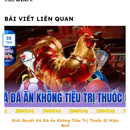
BÀI VIẾT LIÊN QUAN
28
Th4
Gà Đá Ăn Không Tiêu Trị Thuốc Gì
Giải Quyết Gà Đá Ăn Không Tiêu Trị Thuốc Gì Hiệu
Quả