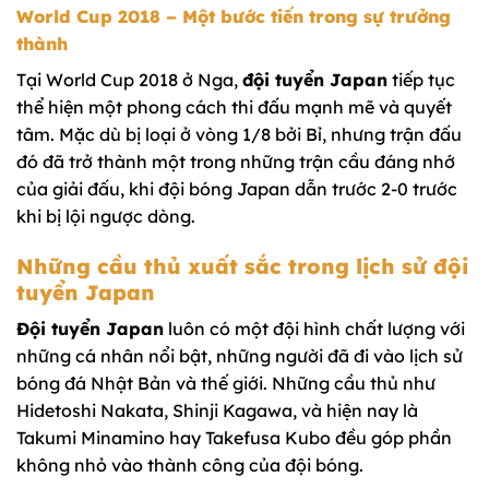
World Cup 2018 – Một bước tiến trong sự trưởng
thành
Tại World Cup 2018 ở Nga,
đội tuyển Japan
tiếp tục
thể hiện một phong cách thi đấu mạnh mẽ và quyết
tâm. Mặc dù bị loại ở vòng 1/8 bởi Bỉ, nhưng trận đấu
đó đã trở thành một trong những trận cầu đáng nhớ
của giải đấu, khi đội bóng Japan dẫn trước 2-0 trước
khi bị lội ngược dòng.
Những cầu thủ xuất sắc trong lịch sử đội
tuyển Japan
Đội tuyển Japan
luôn có một đội hình chất lượng với
những cá nhân nổi bật, những người đã đi vào lịch sử
bóng đá Nhật Bản và thế giới. Những cầu thủ như
Hidetoshi Nakata, Shinji Kagawa, và hiện nay là
Takumi Minamino hay Takefusa Kubo đều góp phần
không nhỏ vào thành công của đội bóng.