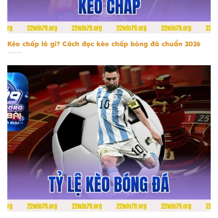
kèo chấp
Kèo chấp là gì? Cách đọc kèo chấp bóng đá chuẩn 2026
tỷ lệ kèo bóng đá