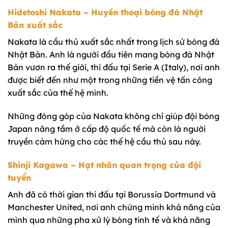
Hidetoshi Nakata – Huyền thoại bóng đá Nhật
Bản xuất sắc
Nakata là cầu thủ xuất sắc nhất trong lịch sử bóng đá
Nhật Bản. Anh là người đầu tiên mang bóng đá Nhật
Bản vươn ra thế giới, thi đấu tại Serie A (Italy), nơi anh
được biết đến như một trong những tiền vệ tấn công
xuất sắc của thế hệ mình.
Những đóng góp của Nakata không chỉ giúp đội bóng
Japan nâng tầm ở cấp độ quốc tế mà còn là người
truyền cảm hứng cho các thế hệ cầu thủ sau này.
Shinji Kagawa – Hạt nhân quan trọng của đội
tuyển
Anh đã có thời gian thi đấu tại Borussia Dortmund và
Manchester United, nơi anh chứng minh khả năng của
mình qua những pha xử lý bóng tinh tế và khả năng