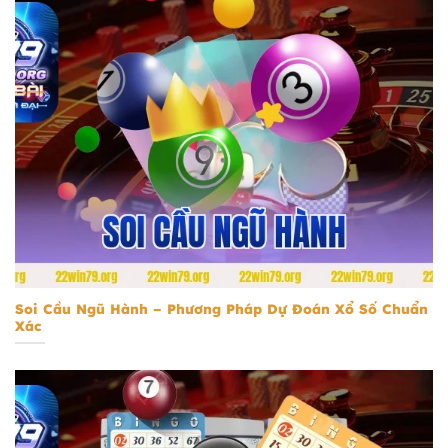
Soi Cầu Ngũ Hành
Soi Cầu Ngũ Hành – Phương Pháp Dự Đoán Xổ Số Chuẩn
Xác