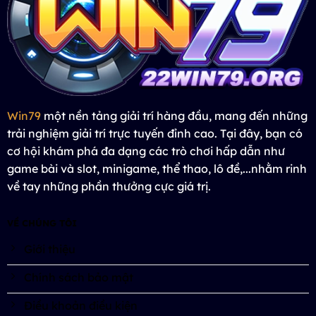
Win79
một nền tảng giải trí hàng đầu, mang đến những
trải nghiệm giải trí trực tuyến đỉnh cao. Tại đây, bạn có
cơ hội khám phá đa dạng các trò chơi hấp dẫn như
game bài và slot, minigame, thể thao, lô đề,...nhằm rinh
về tay những phần thưởng cực giá trị.
VỀ CHÚNG TÔI
Giới thiệu
Chính sách bảo mật
Điều khoản điều kiện