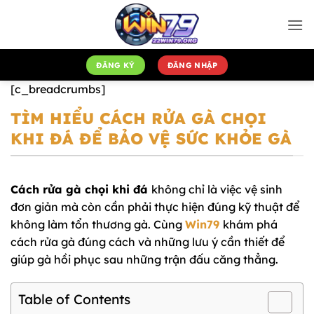
Bỏ
qua
nội
dung
ĐĂNG KÝ
ĐĂNG NHẬP
[c_breadcrumbs]
TÌM HIỂU CÁCH RỬA GÀ CHỌI
KHI ĐÁ ĐỂ BẢO VỆ SỨC KHỎE GÀ
Cách rửa gà chọi khi đá
không chỉ là việc vệ sinh
đơn giản mà còn cần phải thực hiện đúng kỹ thuật để
không làm tổn thương gà. Cùng
Win79
khám phá
cách rửa gà đúng cách và những lưu ý cần thiết để
giúp gà hồi phục sau những trận đấu căng thẳng.
Table of Contents