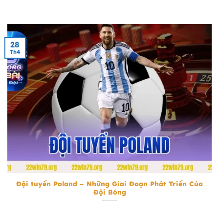
28
Th4
Đội tuyển Poland
Đội tuyển Poland – Những Giai Đoạn Phát Triển Của
Đội Bóng