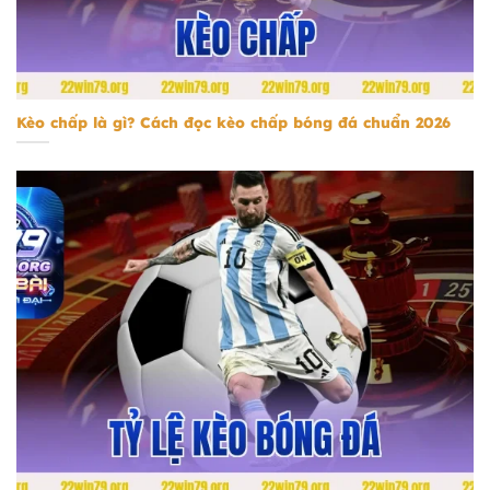
kèo chấp
Kèo chấp là gì? Cách đọc kèo chấp bóng đá chuẩn 2026
tỷ lệ kèo bóng đá