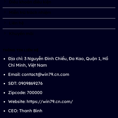
Điều khoản điều kiện
Miễn trừ trách nhiệm
Liên hệ
Khuyến mãi
THÔNG TIN LIÊN HỆ
Địa chỉ: 3 Nguyễn Đình Chiểu, Đa Kao, Quận 1, Hồ
Chí Minh, Việt Nam
Email:
contact@win79.cn.com
SĐT: 0909869276
Zipcode: 700000
Website: https://win79.cn.com/
CEO: Thanh Bình