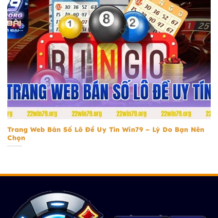
Trang Web Bán Số Lô Đề Uy Tín
Trang Web Bán Số Lô Đề Uy Tín Win79 – Lý Do Bạn Nên
Chọn