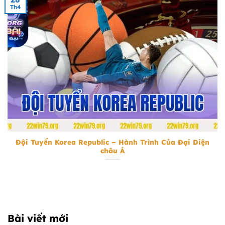
Th4
Đội Tuyển Korea Republic
Đội Tuyển Korea Republic – Hành Trình Của Đại Diện
châu Á
Bài viết mới