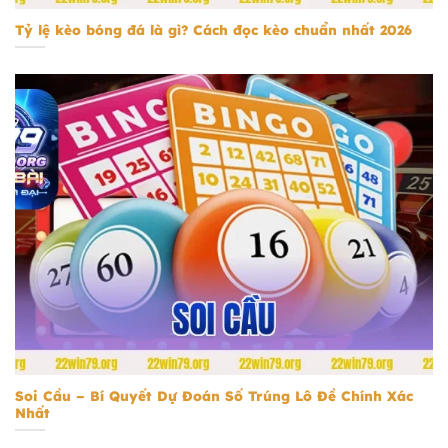
Tỷ lệ kèo bóng đá là gì? Cách đọc kèo chuẩn nhất 2026
Soi Cầu
Soi Cầu – Bí Quyết Dự Đoán Số Trúng Lô Đề Chính Xác
Nhất