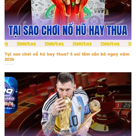
Tại sao chơi nổ hũ hay thua
Tại sao chơi nổ hũ hay thua? 5 sai lầm cần bỏ ngay năm
2026