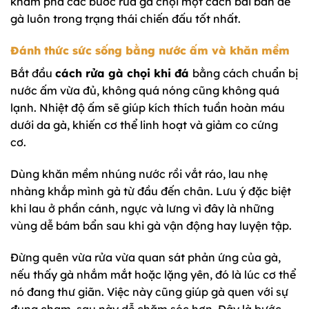
khám phá các bước rửa gà chọi một cách bài bản để
gà luôn trong trạng thái chiến đấu tốt nhất.
Đánh thức sức sống bằng nước ấm và khăn mềm
Bắt đầu
cách rửa gà chọi khi đá
bằng cách chuẩn bị
nước ấm vừa đủ, không quá nóng cũng không quá
lạnh. Nhiệt độ ấm sẽ giúp kích thích tuần hoàn máu
dưới da gà, khiến cơ thể linh hoạt và giảm co cứng
cơ.
Dùng khăn mềm nhúng nước rồi vắt ráo, lau nhẹ
nhàng khắp mình gà từ đầu đến chân. Lưu ý đặc biệt
khi lau ở phần cánh, ngực và lưng vì đây là những
vùng dễ bám bẩn sau khi gà vận động hay luyện tập.
Đừng quên vừa rửa vừa quan sát phản ứng của gà,
nếu thấy gà nhắm mắt hoặc lặng yên, đó là lúc cơ thể
nó đang thư giãn. Việc này cũng giúp gà quen với sự
đụng chạm, sau này dễ chăm sóc hơn. Đây là bước