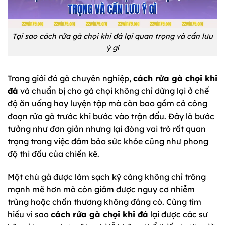
Tại sao cách rửa gà chọi khi đá lại quan trọng và cần lưu
ý gì
Trong giới đá gà chuyên nghiệp,
cách rửa gà chọi khi
đá
và chuẩn bị cho gà chọi không chỉ dừng lại ở chế
độ ăn uống hay luyện tập mà còn bao gồm cả công
đoạn rửa gà trước khi bước vào trận đấu. Đây là bước
tưởng như đơn giản nhưng lại đóng vai trò rất quan
trọng trong việc đảm bảo sức khỏe cũng như phong
độ thi đấu của chiến kê.
Một chú gà được làm sạch kỹ càng không chỉ trông
mạnh mẽ hơn mà còn giảm được nguy cơ nhiễm
trùng hoặc chấn thương không đáng có. Cùng tìm
hiểu vì sao
cách rửa gà chọi khi đá
lại được các sư