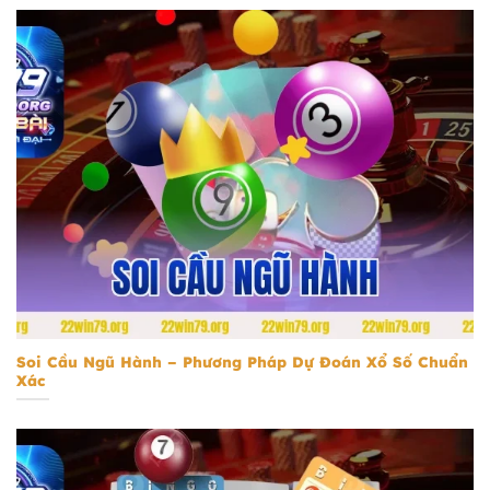
Soi Cầu Ngũ Hành
Soi Cầu Ngũ Hành – Phương Pháp Dự Đoán Xổ Số Chuẩn
Xác