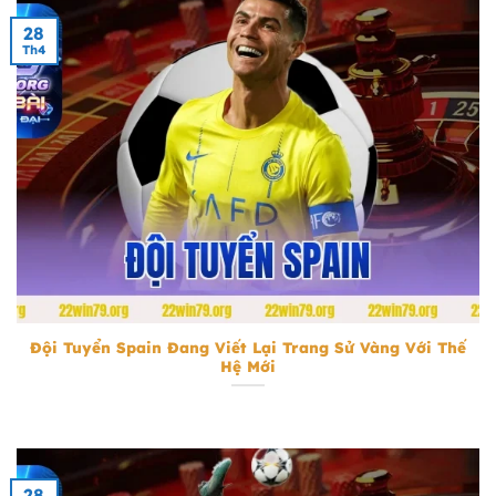
28
Th4
Đội Tuyển Spain
Đội Tuyển Spain Đang Viết Lại Trang Sử Vàng Với Thế
Hệ Mới
28