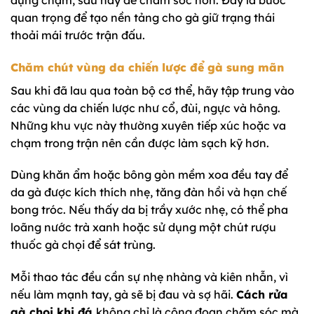
quan trọng để tạo nền tảng cho gà giữ trạng thái
thoải mái trước trận đấu.
Chăm chút vùng da chiến lược để gà sung mãn
Sau khi đã lau qua toàn bộ cơ thể, hãy tập trung vào
các vùng da chiến lược như cổ, đùi, ngực và hông.
Những khu vực này thường xuyên tiếp xúc hoặc va
chạm trong trận nên cần được làm sạch kỹ hơn.
Dùng khăn ẩm hoặc bông gòn mềm xoa đều tay để
da gà được kích thích nhẹ, tăng đàn hồi và hạn chế
bong tróc. Nếu thấy da bị trầy xước nhẹ, có thể pha
loãng nước trà xanh hoặc sử dụng một chút rượu
thuốc gà chọi để sát trùng.
Mỗi thao tác đều cần sự nhẹ nhàng và kiên nhẫn, vì
nếu làm mạnh tay, gà sẽ bị đau và sợ hãi.
Cách rửa
gà chọi khi đá
không chỉ là công đoạn chăm sóc mà