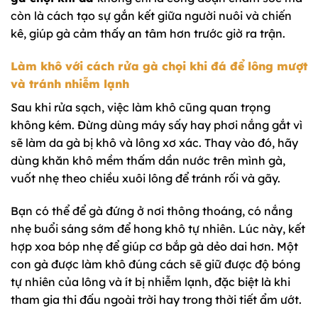
còn là cách tạo sự gắn kết giữa người nuôi và chiến
kê, giúp gà cảm thấy an tâm hơn trước giờ ra trận.
Làm khô với cách rửa gà chọi khi đá để lông mượt
và tránh nhiễm lạnh
Sau khi rửa sạch, việc làm khô cũng quan trọng
không kém. Đừng dùng máy sấy hay phơi nắng gắt vì
sẽ làm da gà bị khô và lông xơ xác. Thay vào đó, hãy
dùng khăn khô mềm thấm dần nước trên mình gà,
vuốt nhẹ theo chiều xuôi lông để tránh rối và gãy.
Bạn có thể để gà đứng ở nơi thông thoáng, có nắng
nhẹ buổi sáng sớm để hong khô tự nhiên. Lúc này, kết
hợp xoa bóp nhẹ để giúp cơ bắp gà dẻo dai hơn. Một
con gà được làm khô đúng cách sẽ giữ được độ bóng
tự nhiên của lông và ít bị nhiễm lạnh, đặc biệt là khi
tham gia thi đấu ngoài trời hay trong thời tiết ẩm ướt.