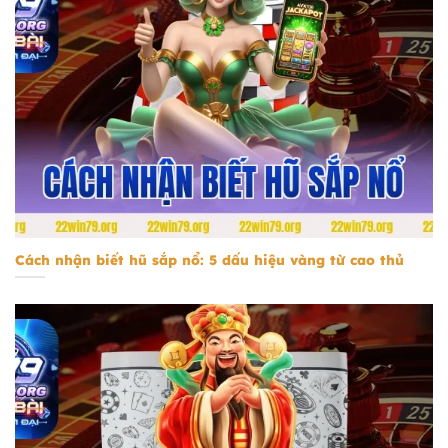
Cách nhận biết hũ sắp nổ
Cách nhận biết hũ sắp nổ: 5 dấu hiệu vàng từ cao thủ