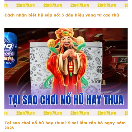
Cách nhận biết hũ sắp nổ: 5 dấu hiệu vàng từ cao thủ
Tại sao chơi nổ hũ hay thua
Tại sao chơi nổ hũ hay thua? 5 sai lầm cần bỏ ngay năm
2026