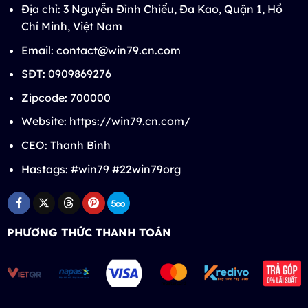
Địa chỉ: 3 Nguyễn Đình Chiểu, Đa Kao, Quận 1, Hồ
Chí Minh, Việt Nam
Email:
contact@win79.cn.com
SĐT: 0909869276
Zipcode: 700000
Website: https://win79.cn.com/
CEO: Thanh Bình
Hastags: #win79 #22win79org
PHƯƠNG THỨC THANH TOÁN