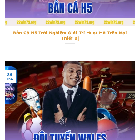
Bắn Cá H5
Bắn Cá H5 Trải Nghiệm Giải Trí Mượt Mà Trên Mọi
Thiết Bị
28
Th4