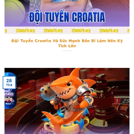
Đội Tuyển Croatia
Đội Tuyển Croatia Và Sức Mạnh Bền Bỉ Làm Nên Kỳ
Tích Lớn
28
Th4