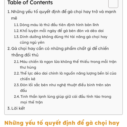
Table of Contents
Những yếu tố quyết định để gà chọi hay trở và mạnh
mẽ
Dòng máu là thứ đầu tiên định hình bản lĩnh
Khổ luyện mỗi ngày để gà bén đòn và dẻo dai
Dinh dưỡng không đúng thì tài năng gà chọi hay
cũng ngủ yên
Gà chọi hay cần có những phẩm chất gì để chiến
thắng đối thủ
Máu chiến là ngọn lửa không thể thiếu trong mỗi trận
thư hùng
Thể lực dẻo dai chính là nguồn năng lượng bền bỉ của
chiến kê
Đòn lối sắc bén như nghệ thuật điều binh trên sàn
đấu
Tinh thần lạnh lùng giúp giữ cái đầu tỉnh táo trong
mọi thế trận
Lời kết
Những yếu tố quyết định để gà chọi hay