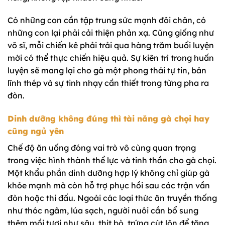
Có những con cần tập trung sức mạnh đôi chân, có
những con lại phải cải thiện phản xạ. Cũng giống như
võ sĩ, mỗi chiến kê phải trải qua hàng trăm buổi luyện
mới có thể thực chiến hiệu quả. Sự kiên trì trong huấn
luyện sẽ mang lại cho gà một phong thái tự tin, bản
lĩnh thép và sự tinh nhạy cần thiết trong từng pha ra
đòn.
Dinh dưỡng không đúng thì tài năng gà chọi hay
cũng ngủ yên
Chế độ ăn uống đóng vai trò vô cùng quan trọng
trong việc hình thành thể lực và tinh thần cho gà chọi.
Một khẩu phần dinh dưỡng hợp lý không chỉ giúp gà
khỏe mạnh mà còn hỗ trợ phục hồi sau các trận vần
đòn hoặc thi đấu. Ngoài các loại thức ăn truyền thống
như thóc ngâm, lúa sạch, người nuôi cần bổ sung
thêm mồi tươi như sâu, thịt bò, trứng cút lộn để tăng