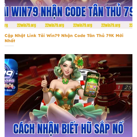
tải Win79 nhận code tân thủ 79k
Cập Nhật Link Tải Win79 Nhận Code Tân Thủ 79K Mới
Nhất
Cách nhận biết hũ sắp nổ