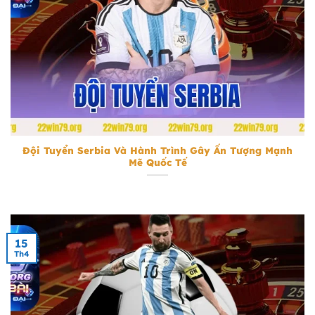
Đội Tuyển Serbia
Đội Tuyển Serbia Và Hành Trình Gây Ấn Tượng Mạnh
Mẽ Quốc Tế
15
Th4