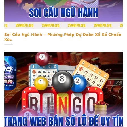
Soi Cầu Ngũ Hành
Soi Cầu Ngũ Hành – Phương Pháp Dự Đoán Xổ Số Chuẩn
Xác