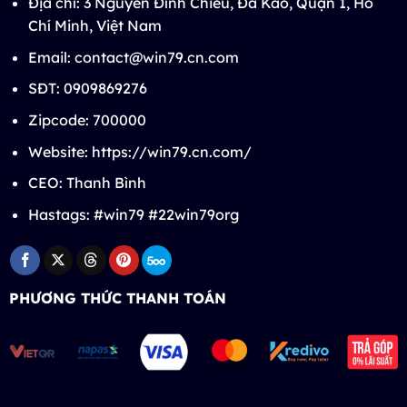
Địa chỉ: 3 Nguyễn Đình Chiểu, Đa Kao, Quận 1, Hồ
Chí Minh, Việt Nam
Email:
contact@win79.cn.com
SĐT: 0909869276
Zipcode: 700000
Website: https://win79.cn.com/
CEO: Thanh Bình
Hastags: #win79 #22win79org
PHƯƠNG THỨC THANH TOÁN