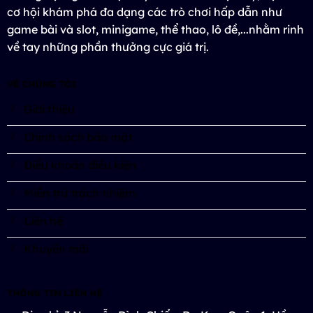
cơ hội khám phá đa dạng các trò chơi hấp dẫn như
game bài và slot, minigame, thể thao, lô đề,...nhằm rinh
về tay những phần thưởng cực giá trị.
VỀ CHÚNG TÔI
Giới thiệu
Chính sách bảo mật
Điều khoản điều kiện
Miễn trừ trách nhiệm
Liên hệ
Khuyến mãi
THÔNG TIN LIÊN HỆ