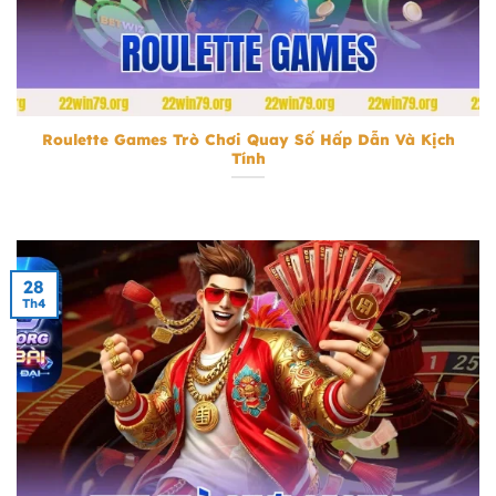
Roulette Games
Roulette Games Trò Chơi Quay Số Hấp Dẫn Và Kịch
Tính
28
Th4