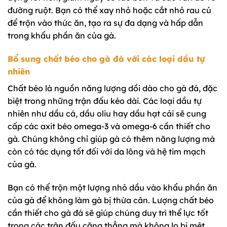
đường ruột. Bạn có thể xay nhỏ hoặc cắt nhỏ rau củ
để trộn vào thức ăn, tạo ra sự đa dạng và hấp dẫn
trong khẩu phần ăn của gà.
Bổ sung chất béo cho gà đá với các loại dầu tự
nhiên
Chất béo là nguồn năng lượng dồi dào cho gà đá, đặc
biệt trong những trận đấu kéo dài. Các loại dầu tự
nhiên như dầu cá, dầu oliu hay dầu hạt cải sẽ cung
cấp các axit béo omega-3 và omega-6 cần thiết cho
gà. Chúng không chỉ giúp gà có thêm năng lượng mà
còn có tác dụng tốt đối với da lông và hệ tim mạch
của gà.
Bạn có thể trộn một lượng nhỏ dầu vào khẩu phần ăn
của gà để không làm gà bị thừa cân. Lượng chất béo
cần thiết cho gà đá sẽ giúp chúng duy trì thể lực tốt
trong các trận đấu căng thẳng mà không lo bị mệt