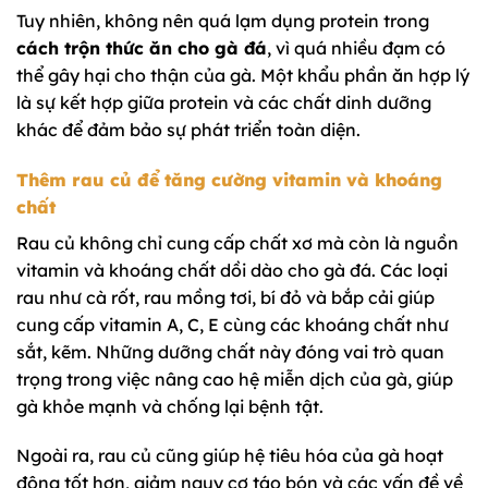
Tuy nhiên, không nên quá lạm dụng protein trong
cách trộn thức ăn cho gà đá
, vì quá nhiều đạm có
thể gây hại cho thận của gà. Một khẩu phần ăn hợp lý
là sự kết hợp giữa protein và các chất dinh dưỡng
khác để đảm bảo sự phát triển toàn diện.
Thêm rau củ để tăng cường vitamin và khoáng
chất
Rau củ không chỉ cung cấp chất xơ mà còn là nguồn
vitamin và khoáng chất dồi dào cho gà đá. Các loại
rau như cà rốt, rau mồng tơi, bí đỏ và bắp cải giúp
cung cấp vitamin A, C, E cùng các khoáng chất như
sắt, kẽm. Những dưỡng chất này đóng vai trò quan
trọng trong việc nâng cao hệ miễn dịch của gà, giúp
gà khỏe mạnh và chống lại bệnh tật.
Ngoài ra, rau củ cũng giúp hệ tiêu hóa của gà hoạt
động tốt hơn, giảm nguy cơ táo bón và các vấn đề về