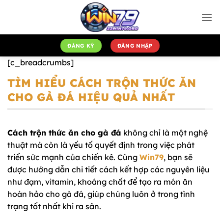
Bỏ
qua
nội
dung
ĐĂNG KÝ
ĐĂNG NHẬP
[c_breadcrumbs]
TÌM HIỂU CÁCH TRỘN THỨC ĂN
CHO GÀ ĐÁ HIỆU QUẢ NHẤT
Cách trộn thức ăn cho gà đá
không chỉ là một nghệ
thuật mà còn là yếu tố quyết định trong việc phát
triển sức mạnh của chiến kê. Cùng
Win79
, bạn sẽ
được hướng dẫn chi tiết cách kết hợp các nguyên liệu
như đạm, vitamin, khoáng chất để tạo ra món ăn
hoàn hảo cho gà đá, giúp chúng luôn ở trong tình
trạng tốt nhất khi ra sân.