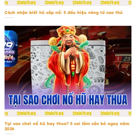
Cách nhận biết hũ sắp nổ: 5 dấu hiệu vàng từ cao thủ
Tại sao chơi nổ hũ hay thua
Tại sao chơi nổ hũ hay thua? 5 sai lầm cần bỏ ngay năm
2026