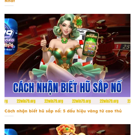
Nhất
Cách nhận biết hũ sắp nổ
Cách nhận biết hũ sắp nổ: 5 dấu hiệu vàng từ cao thủ