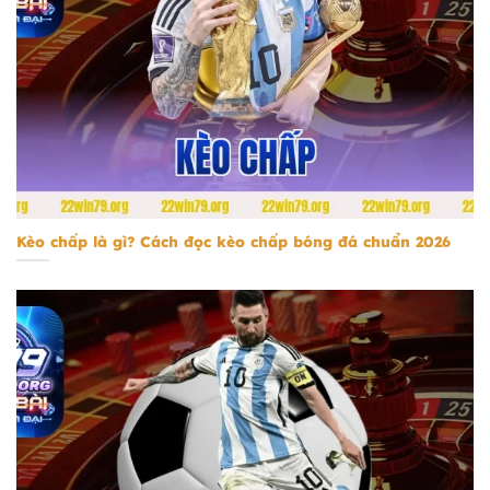
kèo chấp
Kèo chấp là gì? Cách đọc kèo chấp bóng đá chuẩn 2026