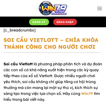
Bỏ
qua
nội
dung
ĐĂNG KÝ
ĐĂNG NHẬP
[c_breadcrumbs]
SOI CẦU VIETLOTT – CHÌA KHÓA
THÀNH CÔNG CHO NGƯỜI CHƠI
Soi cầu Vietlott
là phương pháp phân tích và dự đoán
các con số có khả năng xuất hiện trong các kỳ quay
tiếp theo của xổ số Vietlott. Được nhiều người chơi
yêu thích, soi cầu không chỉ giúp tăng cơ hội trúng
thưởng mà còn mang lại một sự thú vị, kích thích sự
sáng tạo trong việc lựa chọn số. Hãy cùng
Win79
tìm
hiểu trong bài viết này.