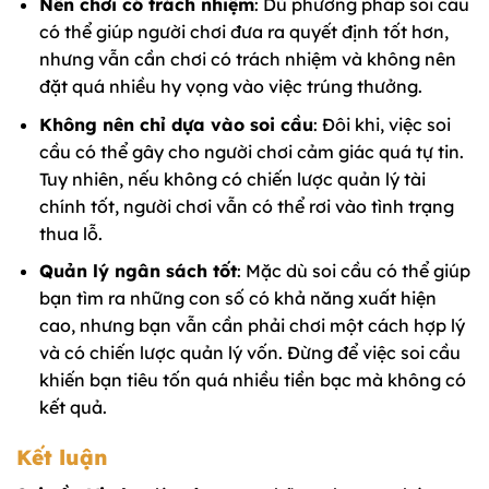
Nên chơi có trách nhiệm
: Dù phương pháp soi cầu
có thể giúp người chơi đưa ra quyết định tốt hơn,
nhưng vẫn cần chơi có trách nhiệm và không nên
đặt quá nhiều hy vọng vào việc trúng thưởng.
Không nên chỉ dựa vào soi cầu
: Đôi khi, việc soi
cầu có thể gây cho người chơi cảm giác quá tự tin.
Tuy nhiên, nếu không có chiến lược quản lý tài
chính tốt, người chơi vẫn có thể rơi vào tình trạng
thua lỗ.
Quản lý ngân sách tốt
: Mặc dù soi cầu có thể giúp
bạn tìm ra những con số có khả năng xuất hiện
cao, nhưng bạn vẫn cần phải chơi một cách hợp lý
và có chiến lược quản lý vốn. Đừng để việc soi cầu
khiến bạn tiêu tốn quá nhiều tiền bạc mà không có
kết quả.
Kết luận