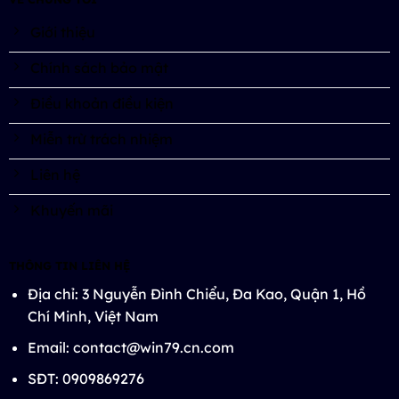
Giới thiệu
Chính sách bảo mật
Điều khoản điều kiện
Miễn trừ trách nhiệm
Liên hệ
Khuyến mãi
THÔNG TIN LIÊN HỆ
Địa chỉ: 3 Nguyễn Đình Chiểu, Đa Kao, Quận 1, Hồ
Chí Minh, Việt Nam
Email:
contact@win79.cn.com
SĐT: 0909869276