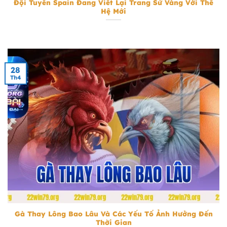
Đội Tuyển Spain Đang Viết Lại Trang Sử Vàng Với Thế
Hệ Mới
28
Th4
Gà Thay Lông Bao Lâu
Gà Thay Lông Bao Lâu Và Các Yếu Tố Ảnh Hưởng Đến
Thời Gian