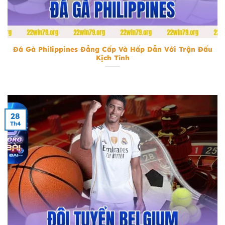
Đá Gà Philippines
Đá Gà Philippines Đẳng Cấp Và Hấp Dẫn Với Trận Đấu
Kịch Tính
28
Th4