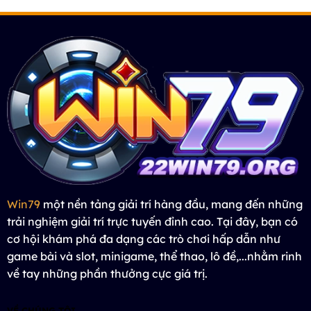
Win79
một nền tảng giải trí hàng đầu, mang đến những
trải nghiệm giải trí trực tuyến đỉnh cao. Tại đây, bạn có
cơ hội khám phá đa dạng các trò chơi hấp dẫn như
game bài và slot, minigame, thể thao, lô đề,...nhằm rinh
về tay những phần thưởng cực giá trị.
VỀ CHÚNG TÔI