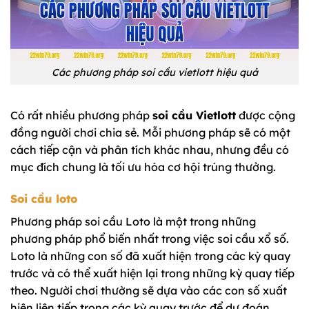
Các phương pháp soi cầu vietlott hiệu quả
Có rất nhiều phương pháp
soi cầu Vietlott
được cộng
đồng người chơi chia sẻ. Mỗi phương pháp sẽ có một
cách tiếp cận và phân tích khác nhau, nhưng đều có
mục đích chung là tối ưu hóa cơ hội trúng thưởng.
Soi cầu loto
Phương pháp soi cầu Loto là một trong những
phương pháp phổ biến nhất trong việc soi cầu xổ số.
Loto là những con số đã xuất hiện trong các kỳ quay
trước và có thể xuất hiện lại trong những kỳ quay tiếp
theo. Người chơi thường sẽ dựa vào các con số xuất
hiện liên tiếp trong các kỳ quay trước để dự đoán