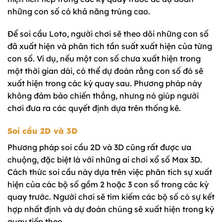
những con số có khả năng trúng cao.
Để soi cầu Loto, người chơi sẽ theo dõi những con số
đã xuất hiện và phân tích tần suất xuất hiện của từng
con số. Ví dụ, nếu một con số chưa xuất hiện trong
một thời gian dài, có thể dự đoán rằng con số đó sẽ
xuất hiện trong các kỳ quay sau. Phương pháp này
không đảm bảo chiến thắng, nhưng nó giúp người
chơi đưa ra các quyết định dựa trên thống kê.
Soi cầu 2D và 3D
Phương pháp soi cầu 2D và 3D cũng rất được ưa
chuộng, đặc biệt là với những ai chơi xổ số Max 3D.
Cách thức soi cầu này dựa trên việc phân tích sự xuất
hiện của các bộ số gồm 2 hoặc 3 con số trong các kỳ
quay trước. Người chơi sẽ tìm kiếm các bộ số có sự kết
hợp nhất định và dự đoán chúng sẽ xuất hiện trong kỳ
quay tiếp theo.