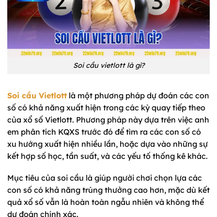
Soi cầu vietlott là gì?
Soi cầu Vietlott
là một phương pháp dự đoán các con
số có khả năng xuất hiện trong các kỳ quay tiếp theo
của xổ số Vietlott. Phương pháp này dựa trên việc anh
em phân tích KQXS trước đó để tìm ra các con số có
xu hướng xuất hiện nhiều lần, hoặc dựa vào những sự
kết hợp số học, tần suất, và các yếu tố thống kê khác.
Mục tiêu của soi cầu là giúp người chơi chọn lựa các
con số có khả năng trúng thưởng cao hơn, mặc dù kết
quả xổ số vẫn là hoàn toàn ngẫu nhiên và không thể
dự đoán chính xác.